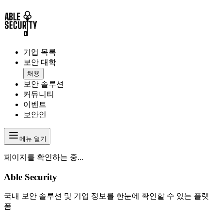
기업 목록
보안 대학
채용
보안 솔루션
커뮤니티
이벤트
보안인
메뉴 열기
페이지를 확인하는 중...
Able Security
국내 보안 솔루션 및 기업 정보를 한눈에 확인할 수 있는 플랫
폼