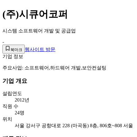
(주)시큐어코퍼
시스템 소프트웨어 개발 및 공급업
-
웹사이트 방문
북마크
기업 정보
주요사업: 소프트웨어,하드웨어 개발,보안컨설팅
기업 개요
설립연도
2012년
직원 수
24명
위치
서울 강서구 공항대로 228 (마곡동) 8층, 806호~808 서울