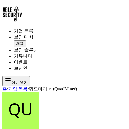
기업 목록
보안 대학
채용
보안 솔루션
커뮤니티
이벤트
보안인
메뉴 열기
홈
/
기업 목록
/
쿼드마이너 (QuadMiner)