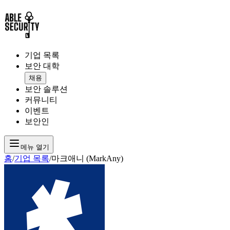
기업 목록
보안 대학
채용
보안 솔루션
커뮤니티
이벤트
보안인
메뉴 열기
홈
/
기업 목록
/
마크애니 (MarkAny)