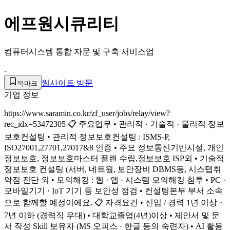
에프원시큐리티
컴퓨터시스템 통합 자문 및 구축 서비스업
-
웹사이트 방문
북마크
기업 정보
https://www.saramin.co.kr/zf_user/jobs/relay/view?
rec_idx=53472305 📋 주요업무 • 관리적 · 기술적 · 물리적 정보
보호컨설팅 • 관리적 정보보호컨설팅 : ISMS-P,
ISO27001,27701,27017&8 인증 • 주요 정보통신기반시설, 개인
정보보호, 정보보호마스터 플랜 수립,정보보호 ISP외 • 기술적
정보보호 컨설팅 (서버, 네트웤, 보안장비 DBMS등, 시스텝취
약점 진단 외 • 모의해킹 : 웹 · 앱 · 시스템 모의해킹 침투 • PC ·
모바일기기 · IoT 기기 등 보안성 점검 • 컨설팅본부 부서 소속
으로 함께할 예정이에요. 📋 자격요건 • 신입 / 경력 1년 이상 ~
7년 이하 (경력직 우대) • 대학교졸업(4년)이상 • 제안서 및 문
서 작성 Skill 보유자 (MS 오피스 · 한글 등의 숙련자) • AI 활용