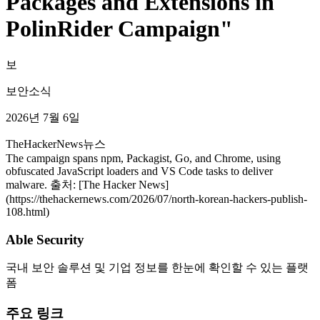
Packages and Extensions in
PolinRider Campaign"
보
보안소식
2026년 7월 6일
TheHackerNews
뉴스
The campaign spans npm, Packagist, Go, and Chrome, using
obfuscated JavaScript loaders and VS Code tasks to deliver
malware. 출처: [The Hacker News]
(https://thehackernews.com/2026/07/north-korean-hackers-publish-
108.html)
Able Security
국내 보안 솔루션 및 기업 정보를 한눈에 확인할 수 있는 플랫
폼
주요 링크