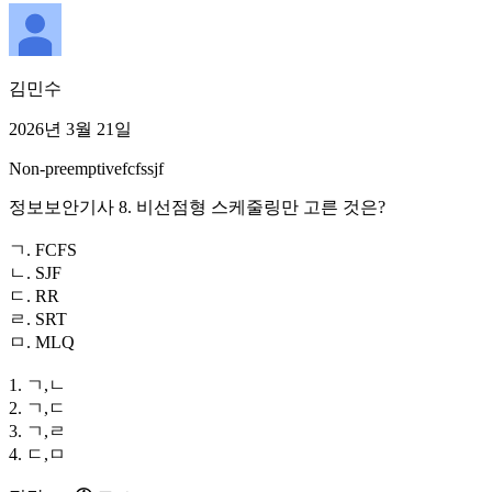
김민수
2026년 3월 21일
Non-preemptive
fcfs
sjf
정보보안기사 8. 비선점형 스케줄링만 고른 것은?
ㄱ. FCFS
ㄴ. SJF
ㄷ. RR
ㄹ. SRT
ㅁ. MLQ
1. ㄱ,ㄴ
2. ㄱ,ㄷ
3. ㄱ,ㄹ
4. ㄷ,ㅁ