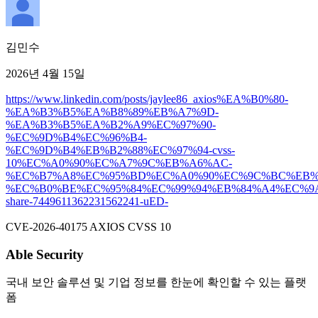
김민수
2026년 4월 15일
https://www.linkedin.com/posts/jaylee86_axios%EA%B0%80-
%EA%B3%B5%EA%B8%89%EB%A7%9D-
%EA%B3%B5%EA%B2%A9%EC%97%90-
%EC%9D%B4%EC%96%B4-
%EC%9D%B4%EB%B2%88%EC%97%94-cvss-
10%EC%A0%90%EC%A7%9C%EB%A6%AC-
%EC%B7%A8%EC%95%BD%EC%A0%90%EC%9C%BC%EB%
%EC%B0%BE%EC%95%84%EC%99%94%EB%84%A4%EC%9A
share-7449611362231562241-uED-
CVE-2026-40175 AXIOS CVSS 10
Able Security
국내 보안 솔루션 및 기업 정보를 한눈에 확인할 수 있는 플랫
폼