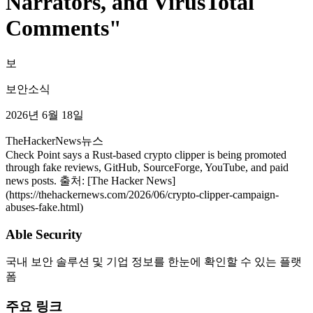
Narrators, and VirusTotal
Comments"
보
보안소식
2026년 6월 18일
TheHackerNews
뉴스
Check Point says a Rust-based crypto clipper is being promoted
through fake reviews, GitHub, SourceForge, YouTube, and paid
news posts. 출처: [The Hacker News]
(https://thehackernews.com/2026/06/crypto-clipper-campaign-
abuses-fake.html)
Able Security
국내 보안 솔루션 및 기업 정보를 한눈에 확인할 수 있는 플랫
폼
주요 링크