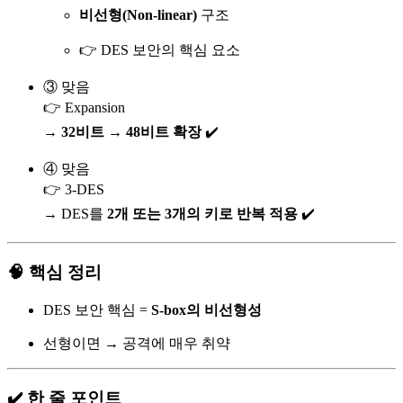
비선형(Non-linear)
구조
👉 DES 보안의 핵심 요소
③ 맞음
👉 Expansion
→
32비트 → 48비트 확장
✔️
④ 맞음
👉 3-DES
→ DES를
2개 또는 3개의 키로 반복 적용
✔️
🧠 핵심 정리
DES 보안 핵심 =
S-box의 비선형성
선형이면 → 공격에 매우 취약
✔️ 한 줄 포인트