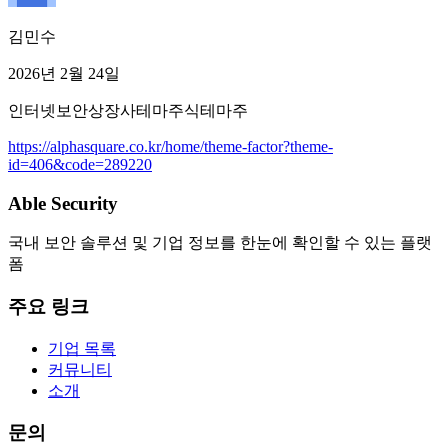
김민수
2026년 2월 24일
인터넷보안
상장사
테마주식
테마주
https://alphasquare.co.kr/home/theme-factor?theme-
id=406&code=289220
Able Security
국내 보안 솔루션 및 기업 정보를 한눈에 확인할 수 있는 플랫
폼
주요 링크
기업 목록
커뮤니티
소개
문의