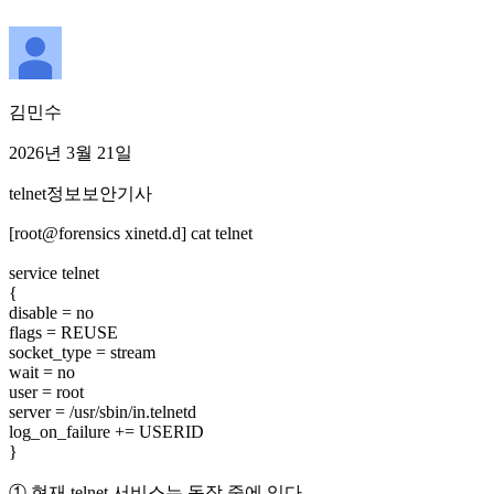
김민수
2026년 3월 21일
telnet
정보보안기사
[root@forensics xinetd.d] cat telnet
service telnet
{
disable = no
flags = REUSE
socket_type = stream
wait = no
user = root
server = /usr/sbin/in.telnetd
log_on_failure += USERID
}
① 현재 telnet 서비스는 동작 중에 있다.