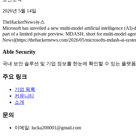
2026년 5월 14일
TheHackerNews
뉴스
Microsoft has unveiled a new multi-model artificial intelligence (AI)-
part of a limited private preview. MDASH, short for multi-model agen
News](https://thehackernews.com/2026/05/microsofts-mdash-ai-syste
Able Security
국내 보안 솔루션 및 기업 정보를 한눈에 확인할 수 있는 플랫폼
주요 링크
기업 목록
커뮤니티
소개
문의
이메일: lucka200001@gmail.com