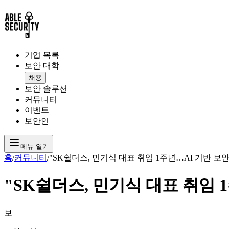
기업 목록
보안 대학
채용
보안 솔루션
커뮤니티
이벤트
보안인
메뉴 열기
홈
/
커뮤니티
/
"SK쉴더스, 민기식 대표 취임 1주년…AI 기반 보
"SK쉴더스, 민기식 대표 취임 
보