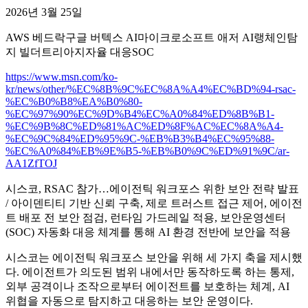
2026년 3월 25일
AWS 베드락
구글 버텍스 AI
마이크로소프트 애저 AI
랭체인
탐
지 빌더
트리아지
자율 대응
SOC
https://www.msn.com/ko-
kr/news/other/%EC%8B%9C%EC%8A%A4%EC%BD%94-rsac-
%EC%B0%B8%EA%B0%80-
%EC%97%90%EC%9D%B4%EC%A0%84%ED%8B%B1-
%EC%9B%8C%ED%81%AC%ED%8F%AC%EC%8A%A4-
%EC%9C%84%ED%95%9C-%EB%B3%B4%EC%95%88-
%EC%A0%84%EB%9E%B5-%EB%B0%9C%ED%91%9C/ar-
AA1ZfTOJ
시스코, RSAC 참가…에이전틱 워크포스 위한 보안 전략 발표
/ 아이덴티티 기반 신뢰 구축, 제로 트러스트 접근 제어, 에이전
트 배포 전 보안 점검, 런타임 가드레일 적용, 보안운영센터
(SOC) 자동화 대응 체계를 통해 AI 환경 전반에 보안을 적용
시스코는 에이전틱 워크포스 보안을 위해 세 가지 축을 제시했
다. 에이전트가 의도된 범위 내에서만 동작하도록 하는 통제,
외부 공격이나 조작으로부터 에이전트를 보호하는 체계, AI
위협을 자동으로 탐지하고 대응하는 보안 운영이다.