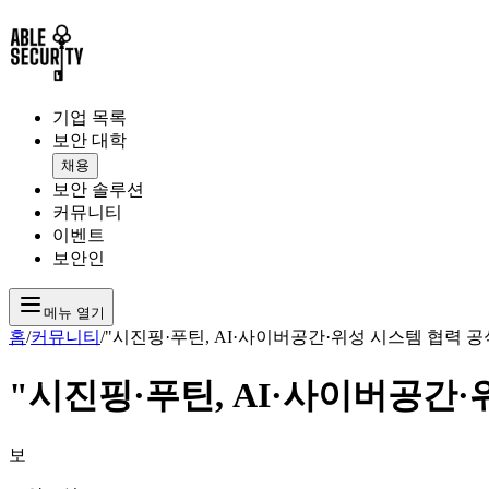
기업 목록
보안 대학
채용
보안 솔루션
커뮤니티
이벤트
보안인
메뉴 열기
홈
/
커뮤니티
/
"시진핑·푸틴, AI·사이버공간·위성 시스템 협력 공
"시진핑·푸틴, AI·사이버공간·
보