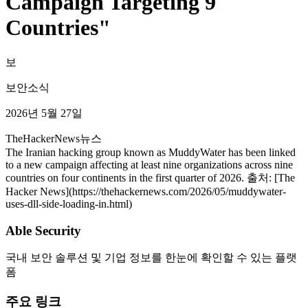
Campaign Targeting 9
Countries"
보
보안소식
2026년 5월 27일
TheHackerNews
뉴스
The Iranian hacking group known as MuddyWater has been linked
to a new campaign affecting at least nine organizations across nine
countries on four continents in the first quarter of 2026. 출처: [The
Hacker News](https://thehackernews.com/2026/05/muddywater-
uses-dll-side-loading-in.html)
Able Security
국내 보안 솔루션 및 기업 정보를 한눈에 확인할 수 있는 플랫
폼
주요 링크