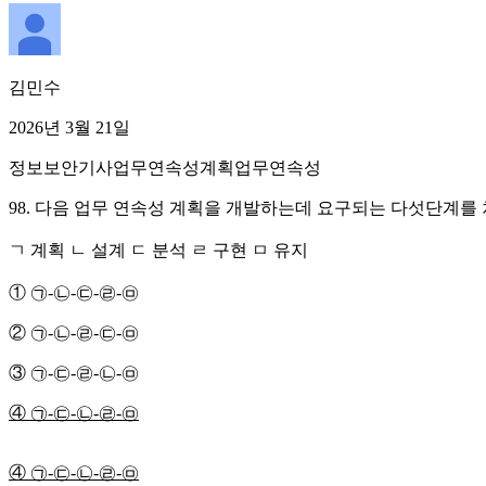
김민수
2026년 3월 21일
정보보안기사
업무연속성계획
업무연속성
98. 다음 업무 연속성 계획을 개발하는데 요구되는 다섯단계를
ㄱ 계획 ㄴ 설계 ㄷ 분석 ㄹ 구현 ㅁ 유지
① ㉠-㉡-㉢-㉣-㉤
② ㉠-㉡-㉣-㉢-㉤
③ ㉠-㉢-㉣-㉡-㉤
④ ㉠-㉢-㉡-㉣-㉤
④ ㉠-㉢-㉡-㉣-㉤