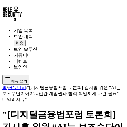
기업 목록
보안 대학
채용
보안 솔루션
커뮤니티
이벤트
보안인
메뉴 열기
홈
/
커뮤니티
/
"[디지털금융법포럼 토론회] 김시홍 위원 “AI는
보조수단이어야…인간 개입권과 법적 책임체계 마련 필요” -
데일리시큐"
"[디지털금융법포럼 토론회]