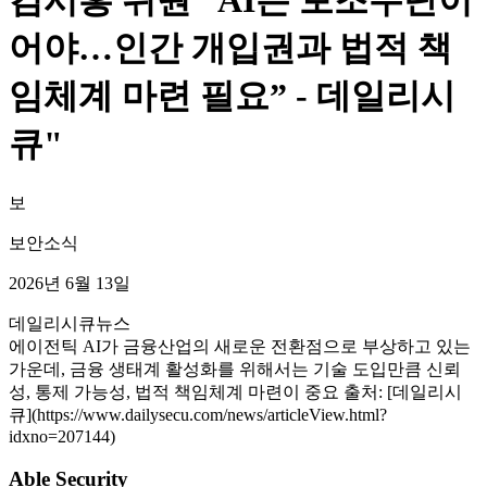
김시홍 위원 “AI는 보조수단이
어야…인간 개입권과 법적 책
임체계 마련 필요” - 데일리시
큐"
보
보안소식
2026년 6월 13일
데일리시큐
뉴스
에이전틱 AI가 금융산업의 새로운 전환점으로 부상하고 있는
가운데, 금융 생태계 활성화를 위해서는 기술 도입만큼 신뢰
성, 통제 가능성, 법적 책임체계 마련이 중요 출처: [데일리시
큐](https://www.dailysecu.com/news/articleView.html?
idxno=207144)
Able Security