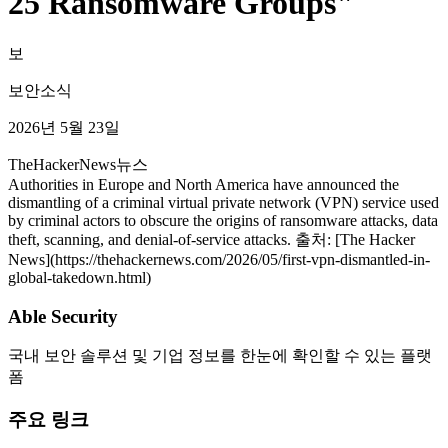
25 Ransomware Groups"
보
보안소식
2026년 5월 23일
TheHackerNews
뉴스
Authorities in Europe and North America have announced the
dismantling of a criminal virtual private network (VPN) service used
by criminal actors to obscure the origins of ransomware attacks, data
theft, scanning, and denial-of-service attacks. 출처: [The Hacker
News](https://thehackernews.com/2026/05/first-vpn-dismantled-in-
global-takedown.html)
Able Security
국내 보안 솔루션 및 기업 정보를 한눈에 확인할 수 있는 플랫
폼
주요 링크