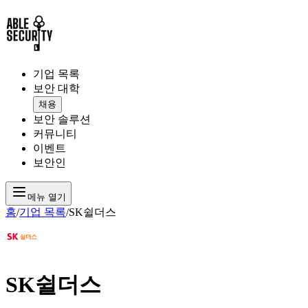
기업 목록
보안 대학
채용
보안 솔루션
커뮤니티
이벤트
보안인
메뉴 열기
홈
/
기업 목록
/
SK쉴더스
SK쉴더스